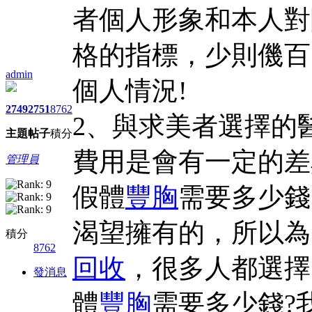
者個人形象和本人對
格的指標，少則僟百
admin
個人情況!
2749
2751
8762
2、與求美者選擇的
主題
帖子
積分
費用是會有一定的差
管理員
假體
豐胸
需要多少錢
渴望擁有的，所以為
積分
8762
回收
，很多人都選擇
發消息
體
豐胸
需要多少錢?