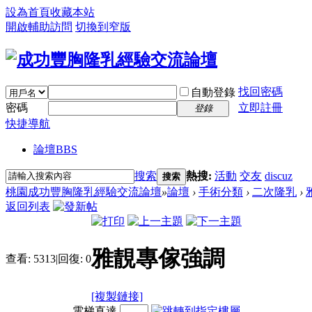
設為首頁
收藏本站
開啟輔助訪問
切換到窄版
找回密碼
自動登錄
密碼
立即註冊
登錄
快捷導航
論壇
BBS
搜索
熱搜:
活動
交友
discuz
搜索
桃園成功豐胸隆乳經驗交流論壇
»
論壇
›
手術分類
›
二次隆乳
›
返回列表
雅靚專傢強調
查看:
5313
|
回復:
0
[複製鏈接]
電梯直達