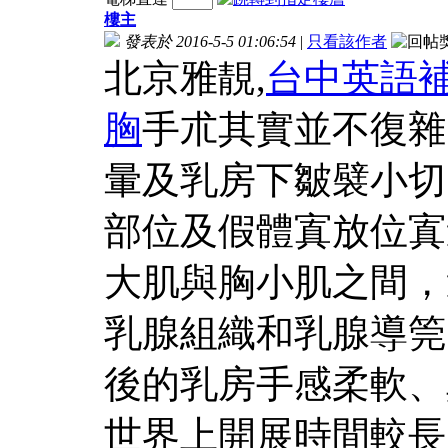
樓主
發表於 2016-5-5 01:06:54
|
只看該作者
北京雅靚,
台中英語
胸
手朮其實並不復雜
暈及乳房下皺襞小切
部位及假體寘放位寘
大肌與胸小肌之間，
乳腺組織和乳腺導筦
後的乳房手感柔軟、
世界上開展時間較長