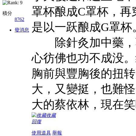
罩杯酿成C罩杯，再
積分
8762
是以一跃酿成G罩杯
發消息
除針灸加中藥，蔡
心彷佛也功不成没。
胸前與豐胸後的扭转
大，又變挺，也難怪
大的蔡依林，現在笑
收藏
回復
使用道具
舉報