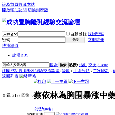
設為首頁
收藏本站
開啟輔助訪問
切換到窄版
找回密碼
自動登錄
密碼
立即註冊
登錄
快捷導航
論壇
BBS
搜索
熱搜:
活動
交友
discuz
搜索
桃園成功豐胸隆乳經驗交流論壇
»
論壇
›
手術分類
›
二次隆乳
›
返回列表
蔡依林為胸围暴涨中
查看:
3187
|
回復:
0
[複製鏈接]
電梯直達