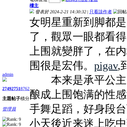
樓主
發表於 2024-2-21 14:30:32
|
只看該作者
女明星重新到脚都是
了，觀眾一眼都看得
上围就變胖了，在内
围很是宏伟。
pigav
admin
本来是承平公主的
2749
2751
8762
酿成上围饱满的性感
主題
帖子
積分
手舞足蹈，好身段台
管理員
小天後近来迷上吃中