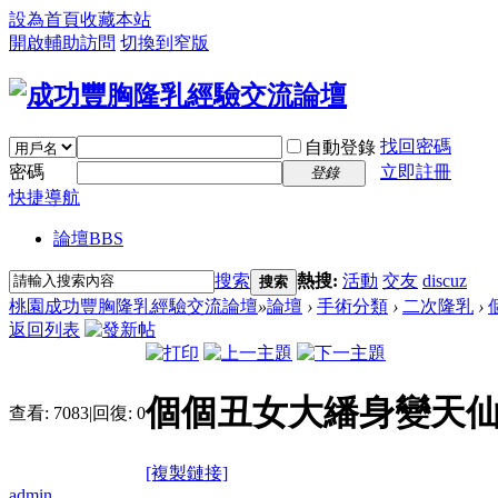
設為首頁
收藏本站
開啟輔助訪問
切換到窄版
找回密碼
自動登錄
密碼
立即註冊
登錄
快捷導航
論壇
BBS
搜索
熱搜:
活動
交友
discuz
搜索
桃園成功豐胸隆乳經驗交流論壇
»
論壇
›
手術分類
›
二次隆乳
›
返回列表
個個丑女大繙身變天
查看:
7083
|
回復:
0
[複製鏈接]
admin