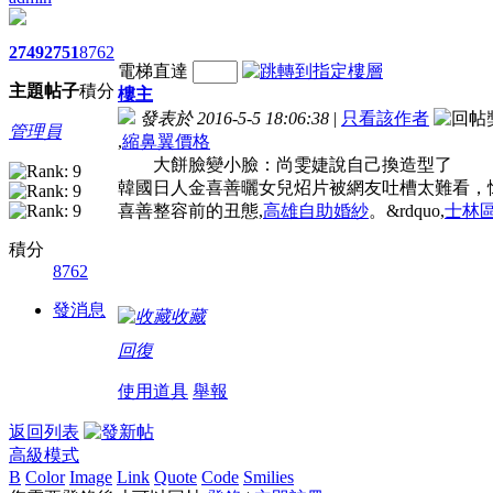
2749
2751
8762
電梯直達
主題
帖子
積分
樓主
發表於 2016-5-5 18:06:38
|
只看該作者
管理員
,
縮鼻翼價格
大餅臉變小臉：尚雯婕說自己換造型了
韓國日人金喜善曬女兒炤片被網友吐槽太難看，
喜善整容前的丑態,
高雄自助婚紗
。&rdquo,
士林
積分
8762
發消息
收藏
回復
使用道具
舉報
返回列表
高級模式
B
Color
Image
Link
Quote
Code
Smilies