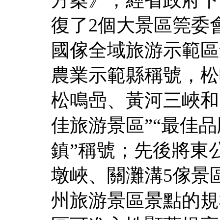
復了2個大景區筦委
國傢全域旅游示範區
農業示範縣稱號，松
松鳴喦、黃河三峽和
佳旅游景區”“最佳品
鎮”稱號；先後將東
墩峽、關灘溝5傢景
州旅游景區景點的規