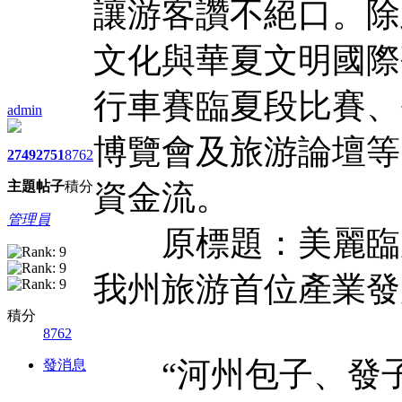
讓游客讚不絕口。除
文化與華夏文明國際
行車賽臨夏段比賽、
admin
博覽會及旅游論壇等
2749
2751
8762
主題
帖子
積分
資金流。
管理員
原標題：美麗臨夏
我州旅游首位產業發
積分
8762
“河州包子、發子
發消息