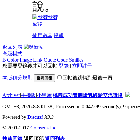
說。
收藏
回復
使用道具
舉報
返回列表
高級模式
B
Color
Image
Link
Quote
Code
Smilies
您需要登錄後才可以回帖
登錄
|
立即註冊
本版積分規則
回帖後跳轉到最後一頁
發表回復
Archiver
|
手機版
|
小黑屋
|
桃園成功豐胸隆乳經驗交流論壇
GMT+8, 2026-8-8 01:38
, Processed in 0.042299 second(s), 9 queries
Powered by
Discuz!
X3.3
© 2001-2017
Comsenz Inc.
快速回復
返回頂部
返回列表