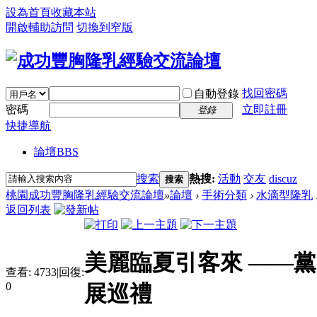
設為首頁
收藏本站
開啟輔助訪問
切換到窄版
找回密碼
自動登錄
密碼
立即註冊
登錄
快捷導航
論壇
BBS
搜索
熱搜:
活動
交友
discuz
搜索
桃園成功豐胸隆乳經驗交流論壇
»
論壇
›
手術分類
›
水滴型隆乳
返回列表
美麗臨夏引客來 ——
查看:
4733
|
回復:
0
展巡禮